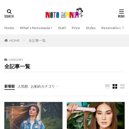
Home
What’s Notomania ?
Staff
Price
Styles
Reservation
A
HOME
全記事一覧
CATEGORY
全記事一覧
新着順
人気順
お勧めカテゴリ
ダメージケア・頭皮ケア・髪質について
ブリーチ・ヘアカラー・グラデーションカラーについて
ヘアアレンジ・ヘアスタイル・似合う髪型について