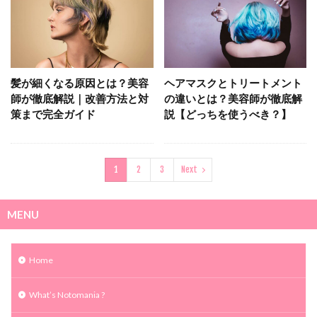
髪が細くなる原因とは？美容
ヘアマスクとトリートメント
師が徹底解説｜改善方法と対
の違いとは？美容師が徹底解
策まで完全ガイド
説【どっちを使うべき？】
1
2
3
Next
MENU
Home
What’s Notomania ?