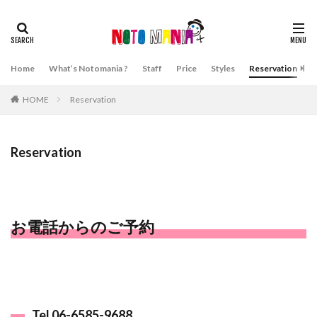
Home
What’s Notomania ?
Staff
Price
Styles
Reservation
A
HOME
Reservation
Reservation
お電話からのご予約
Tel 06-6585-9688