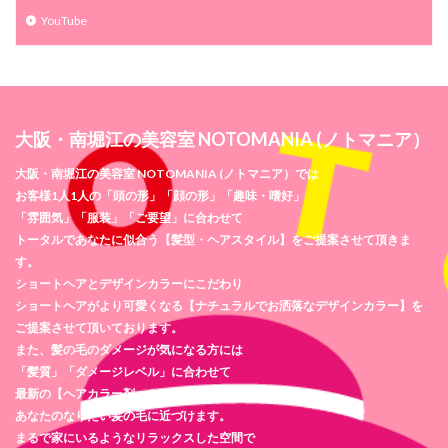
YouTube
大阪・南堀江の美容室 NOTOMANIA (ノトマニア）
大阪・南堀江の美容室 NOTOMANIA (ノトマニア）では
お客様1人1人の「頭の形」「顔の形」「趣味・嗜好」
「雰囲気」「服装」「ご要望」に合わせて
トータルであなたに似合う【髪型・ヘアスタイル】をご提案させて頂きま
す。
ショートヘアとデザインカラーにこだわり
ショートヘアがより可愛くなる【ナチュラルでお洒落なデザインカラー】を
ご提案させて頂いております。
また、髪の毛のダメージが気になる方には
「髪質」「ダメージレベル」に合わせて
最新の【ヘアカラー剤・トリートメント剤】を使用し
あなたのなりたい髪の毛に近づけます。
まるで家にいるようなリラックスした空間で