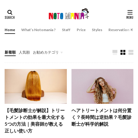
Home
What’s Notomania ?
Staff
Price
Styles
Reservation
A
新着順
人気順
お勧めカテゴリ
ダメージケア・頭皮ケア・髪質について
ブリーチ・ヘアカラー・グラデーションカラーについて
ヘアアレンジ・ヘアスタイル・似合う髪型について
【毛髪診断士が解説】トリー
ヘアトリートメントは何分置
トメントの効果を最大化する
く？長時間は逆効果？毛髪診
5つの方法｜美容師が教える
断士が科学的解説
正しい使い方