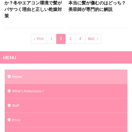
か？冬やエアコン環境で髪が
本当に髪が傷むのはどっち？
パサつく理由と正しい乾燥対
美容師が専門的に解説
策
Prev
1
2
3
4
Next
MENU
Home
What’s Notomania ?
Staff
Price