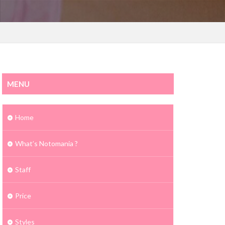
MENU
Home
What’s Notomania ?
Staff
Price
Styles