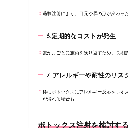
6.定
期的
過剰注射により、目元や眉の形が変わっ
なコ
スト
が発
生
6.定期的なコストが発生
2.7
7. ア
数か月ごとに施術を繰り返すため、長期
レル
ギー
や耐
性の
7. アレルギーや耐性のリス
リス
ク
稀にボトックスにアレルギー反応を示す
3
が薄れる場合も。
ボ
ト
ッ
ク
ボトックス注射を検討す
ス