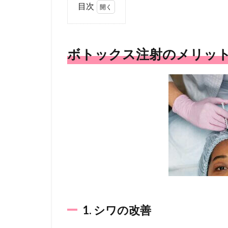
目次
1
ボ
ト
ボトックス注射のメリッ
ッ
ク
ス
注
射
の
メ
リ
ッ
ト
1.1
1. シ
ワの
改善
1. シワの改善
1.2