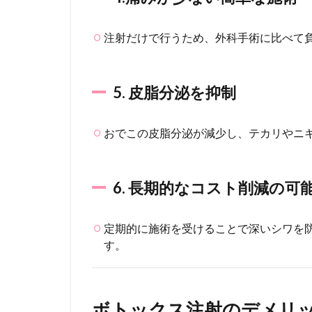
5. 皮
脂分
泌を
注射だけで行うため、外科手術に比べて
抑制
1.6
6. 長
5. 皮脂分泌を抑制
期的
なコ
スト
おでこの皮脂分泌が減少し、テカリやニ
削減
の可
能性
6. 長期的なコスト削減の可
2
ボ
定期的に施術を受けることで深いシワを
ト
す。
ッ
ク
ス
注
射
ボトックス注射のデメリ