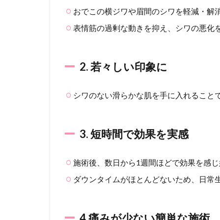
2.
おでこの横ジワや眉間のシワを軽減・解
若々
しい
表情筋の過剰な動きを抑え、シワの悪化
印象
に
1.3
2. 若々しい印象に
3. 短
時間
で効
シワのない滑らかな肌を手に入れること
果を
実感
1.4
3. 短時間で効果を実感
4.痛
みが
施術後、数日から1週間ほどで効果を感じ
少な
い簡
ダウンタイムがほとんどないため、日常
単な
施術
1.5
4.痛みが少ない簡単な施術