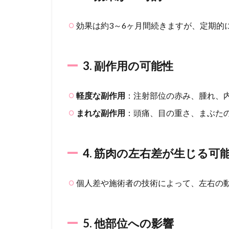
2.3
3. 副
効果は約3～6ヶ月間続きますが、定期的
作用
の可
能性
3. 副作用の可能性
2.4
4. 筋
肉の
軽度な副作用
：注射部位の赤み、腫れ、
左右
差が
まれな副作用
：頭痛、目の重さ、まぶた
生じ
る可
能性
4. 筋肉の左右差が生じる可
2.5
5. 他
部位
個人差や施術者の技術によって、左右の
への
影響
2.6
5. 他部位への影響