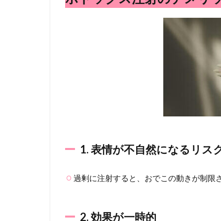
の
デ
メ
リ
ッ
ト
2.1
1. 表
情が
不自
然に
なる
リス
ク
1. 表情が不自然になるリス
2.2
2. 効
過剰に注射すると、おでこの動きが制限
果が
一時
的
2. 効果が一時的