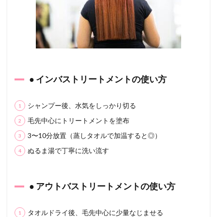
ス
8.1.1
＼あな
たの髪
に合っ
たケア
を知り
たい方
● インバストリートメントの使い方
へ／
9
シャンプー後、水気をしっかり切る
＜関
連記
毛先中心にトリートメントを塗布
事＞
3〜10分放置（蒸しタオルで加温すると◎）
ぬるま湯で丁寧に洗い流す
● アウトバストリートメントの使い方
タオルドライ後、毛先中心に少量なじませる