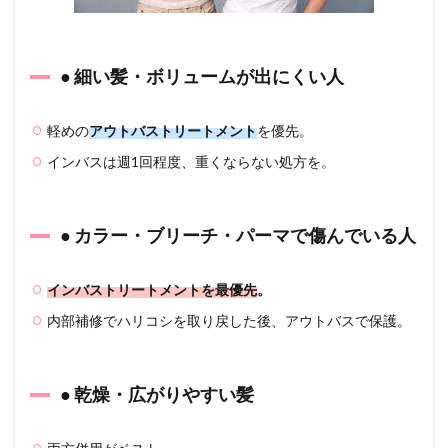
状態
別お
すす
めケ
アル
● 細い髪・ボリュームが出にくい人
ーテ
ィン
軽めの
アウトバストリートメント
を優先。
7.1
インバスは週1回程度、重くならない処方を。
● 細
毛・
軟毛
7.2
● カラー・ブリーチ・パーマで傷んでいる人
● ダメ
ージ
毛・
インバストリートメントを最優先
。
ブリ
内部補修でハリコシを取り戻した後、アウトバスで保護。
ーチ
毛
7.3
● 乾燥・広がりやすい髪
● 乾燥
毛・
くせ
毛