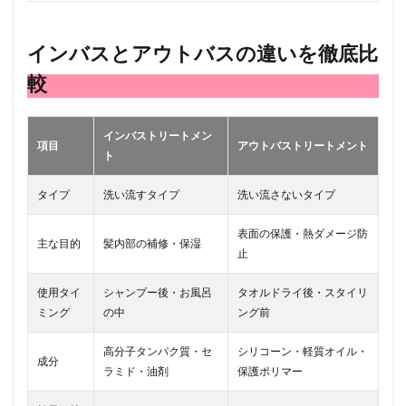
重視
の人
インバスとアウトバスの違いを徹底比
5
イン
較
バス
トリ
ート
メン
インバストリートメン
項目
アウトバストリートメント
トと
ト
アウ
トバ
タイプ
洗い流すタイプ
洗い流さないタイプ
スト
リー
トメ
表面の保護・熱ダメージ防
主な目的
髪内部の補修・保湿
ント
止
の正
しい
使用タイ
シャンプー後・お風呂
タオルドライ後・スタイリ
使い
ミング
の中
ング前
方
5.1
高分子タンパク質・セ
シリコーン・軽質オイル・
成分
● イン
ラミド・油剤
保護ポリマー
バス
トリ