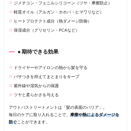
ジメチコン・フェニルシリコーン（ツヤ・摩擦防止）
ブリ
ー
軽質オイル（アルガン・ホホバ・ヒマワリなど）
チ・
パー
ヒートプロテクト成分（熱ダメージ防御）
マで
傷ん
保湿成分（グリセリン・PCAなど）
でい
る人
4.3
● 期待できる効果
● 乾
燥・
広が
ドライヤーやアイロンの熱から髪を守る
りや
すい
パサつきを抑えてまとまりをキープ
髪
紫外線や湿気からの保護
4.4
ツヤと柔らかさを与える
● 薄
毛・
軟
アウトバストリートメントは「髪の表面のバリア」。
毛・
毎日のケアに取り入れることで、
摩擦や熱によるダメージを
スカ
防ぐ
ことができます。
ルプ
ケア