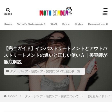
Home
What’s Notomania ?
Staff
Price
Styles
Reservation
A
【完全ガイド】インバストリートメントとアウトバ
ストリートメントの違いと正しい使い方｜美容師が
徹底解説
ダメージケア・頭皮ケア・髪質について
,
全記事一覧
HOME
ダメージケア・頭皮ケア・髪質について
【完全ガイド】イ