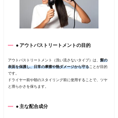
4
どち
らを
優先
する
べ
き？
髪質
別の
● アウトバストリートメントの目的
おす
すめ
4.1
アウトバストリートメント（洗い流さないタイプ）は、
髪の
● 細い
表面を保護し、日常の摩擦や熱ダメージから守る
ことが目的
髪・
です。
ボリ
ュー
ドライヤー前や朝のスタイリング前に使用することで、ツヤ
ムが
と滑らかさを保ちます。
出に
くい
人
● 主な配合成分
4.2
● カラ
ー・