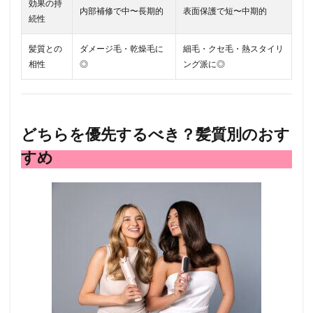
効果の持
ート
内部補修で中〜長期的
表面保護で短〜中期的
メン
続性
トの
使い
髪質との
ダメージ毛・乾燥毛に
細毛・クセ毛・熱スタイリ
方
相性
◎
ング派に◎
5.2
● アウ
トバ
スト
リー
どちらを優先するべき？髪質別のおす
トメ
すめ
ント
の使
い方
6
注意
点と
よく
ある
誤解
7
髪の