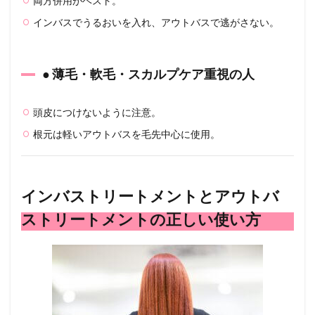
両方併用がベスト。
8
インバスでうるおいを入れ、アウトバスで逃がさない。
まと
め｜
美髪
● 薄毛・軟毛・スカルプケア重視の人
を育
てる
なら
「内
頭皮につけないように注意。
部＋
根元は軽いアウトバスを毛先中心に使用。
外
部」
のW
ケア
が鍵
インバストリートメントとアウトバ
8.1
ストリートメントの正しい使い方
💡 美
容師×
毛髪
診断
士か
らの
アド
バイ