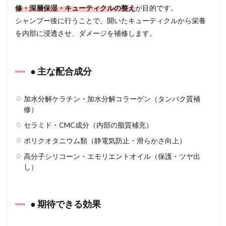
修・深層保湿・キューティクルの整え
が目的です。
● 期待
でき
シャンプー後に行うことで、開いたキューティクルから栄養
る効
を内部に浸透させ、ダメージを補修します。
果
2
アウ
● 主な配合成分
トバ
スト
リー
加水分解ケラチン・加水分解コラーゲン（タンパク質補
トメ
ント
修）
と
セラミド・CMC成分（内部の脂質補充）
は？
目的
ポリクオタニウム類（静電気防止・滑らかさ向上）
と効
果
高分子シリコーン・エモリエントオイル（保護・ツヤ出
し）
2.1
● アウ
トバ
スト
● 期待できる効果
リー
トメ
ント