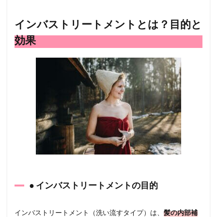
イン
バス
トリ
インバストリートメントとは？目的と
ート
効果
メン
トと
は？
目的
と効
果
1.1
● イン
バス
トリ
ート
メン
トの
目的
1.2
● インバストリートメントの目的
● 主な
配合
成分
インバストリートメント（洗い流すタイプ）は、
髪の内部補
1.3