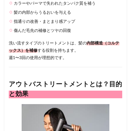
カラーやパーマで失われたタンパク質を補う
の目
的
髪の内部からうるおいを与える
2.2
指通りの改善・まとまり感アップ
● 主な
傷んだ毛先の補修とツヤの回復
配合
成分
洗い流すタイプのトリートメントは、髪の
内部構造（コルテ
2.3
ックス）を補修
する役割を持ちます。
● 期待
でき
週1〜3回の使用が理想的です。
る効
果
3
アウトバストリートメントとは？目的
イン
バス
と効果
とア
ウト
バス
の違
いを
徹底
比較