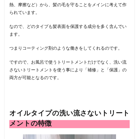
熱、摩擦など）から、髪の毛を守ることをメインに考えて作
い流
さな
られています。
いト
リー
なので、どのタイプも髪表面を保護する成分を多く含んでい
トメ
ント
ます。
の特
徴
つまりコーティング剤のような働きをしてくれるのです。
5
まと
ですので、お風呂で使うトリートメントだけでなく、洗い流
め
さないトリートメントを使う事により「補修」と「保護」の
両方が可能となるのです。
オイルタイプの洗い流さないトリート
メントの特徴