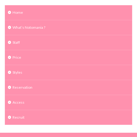
Home
What’s Notomania ?
Staff
Price
Styles
Reservation
Access
Recruit