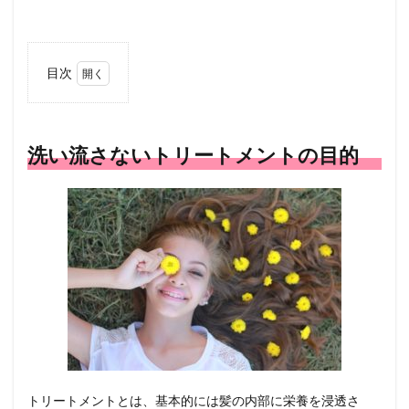
目次
1
洗い
流さ
ない
洗い流さないトリートメントの目的
トリ
ート
メン
トの
目的
2
オイ
ルタ
イプ
の洗
い流
さな
いト
リー
トリートメントとは、基本的には髪の内部に栄養を浸透さ
トメ