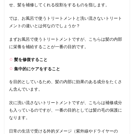
せ、髪を補修してくれる役割をするものを指します。
ント
の特
徴
では、お風呂で使うトリートメントと洗い流さないトリート
3
メントの違いとは何なのでしょうか？
ミル
ク・
まずお風呂で使うトリートメントですが、こちらは髪の内部
クリ
に栄養を補給することが一番の目的です。
ーム
タイ
プの
髪を修復すること
洗い
集中的にケアをすること
流さ
ない
トリ
を目的としているため、髪の内部に効果のある成分をたくさ
ート
ん含んでいます。
メン
トの
特徴
次に洗い流さないトリートメントですが、こちらは補修成分
も入っているのですが、一番の目的としては髪の毛の保護に
4
ミス
なります。
トタ
イプ
日常の生活で受ける外的ダメージ（紫外線やドライヤーの
の洗