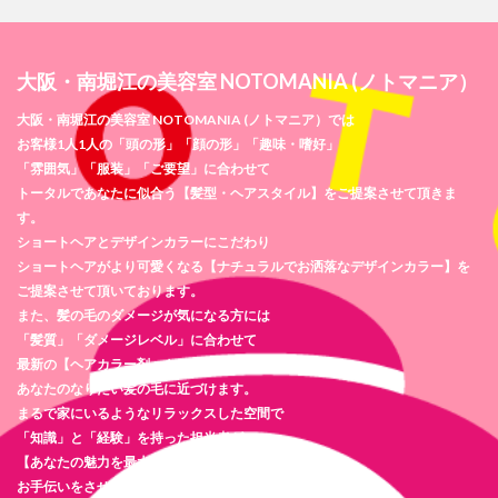
大阪・南堀江の美容室 NOTOMANIA (ノトマニア）
大阪・南堀江の美容室 NOTOMANIA (ノトマニア）では
お客様1人1人の「頭の形」「顔の形」「趣味・嗜好」
「雰囲気」「服装」「ご要望」に合わせて
トータルであなたに似合う【髪型・ヘアスタイル】をご提案させて頂きま
す。
ショートヘアとデザインカラーにこだわり
ショートヘアがより可愛くなる【ナチュラルでお洒落なデザインカラー】を
ご提案させて頂いております。
また、髪の毛のダメージが気になる方には
「髪質」「ダメージレベル」に合わせて
最新の【ヘアカラー剤・トリートメント剤】を使用し
あなたのなりたい髪の毛に近づけます。
まるで家にいるようなリラックスした空間で
「知識」と「経験」を持った担当者が
【あなたの魅力を最大限に引き出す】
お手伝いをさせて頂きます。