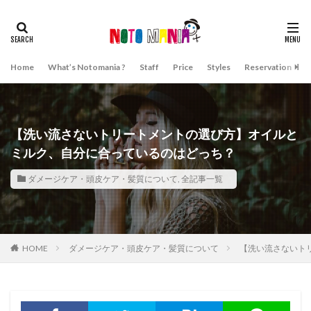
Home
What’s Notomania ?
Staff
Price
Styles
Reservation
A
【洗い流さないトリートメントの選び方】オイルと
ミルク、自分に合っているのはどっち？
ダメージケア・頭皮ケア・髪質について
,
全記事一覧
HOME
ダメージケア・頭皮ケア・髪質について
【洗い流さないト