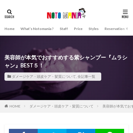
Home
What’s Notomania ?
Staff
Price
Styles
Reservation
A
美容師が本気でおすすめする紫シャンプー『ムラシ
ャン』BEST５！
ダメージケア・頭皮ケア・髪質について
,
全記事一覧
HOME
ダメージケア・頭皮ケア・髪質について
美容師が本気でおす