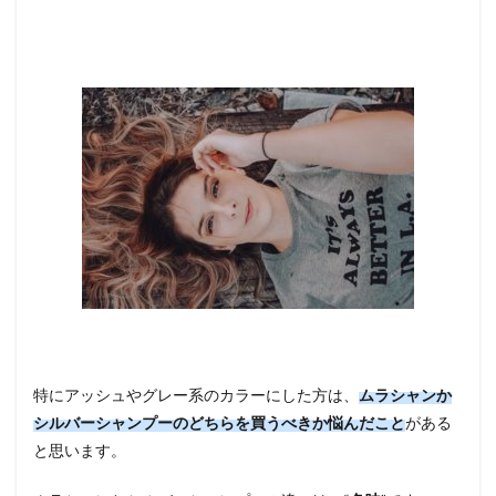
プー
Pu<パ
ープ
ル>
3.3
3
位：
（ホー
ユー）
ソマル
カ カラ
ーシャ
ンプー
PURPLE
3.4
4位：
COSMETICS(イ
リヤコスメテ
ィクス) カラー
シャンプーデ
特にアッシュやグレー系のカラーにした方は、
ムラシャンか
コレ バイオレ
シルバーシャンプーのどちらを買うべきか悩んだこと
がある
ット
と思います。
3.5
5
位：（シ