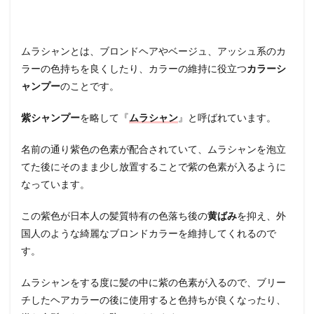
ムラ
シャ
ンと
シル
ムラシャンとは、ブロンドヘアやベージュ、アッシュ系のカ
バー
シャ
ラーの色持ちを良くしたり、カラーの維持に役立つ
カラーシ
ンプ
ャンプー
のことです。
ーの
違い
紫シャンプー
を略して『
ムラシャン
』と呼ばれています。
1.4
ムラ
名前の通り紫色の色素が配合されていて、ムラシャンを泡立
シャ
てた後にそのまま少し放置することで紫の色素が入るように
ンを
使い
なっています。
始め
るタ
この紫色が日本人の髪質特有の色落ち後の
黄ばみ
を抑え、外
イミ
ング
国人のような綺麗なブロンドカラーを維持してくれるので
す。
1.5
カラ
ート
ムラシャンをする度に髪の中に紫の色素が入るので、ブリー
リー
チしたヘアカラーの後に使用すると色持ちが良くなったり、
トメ