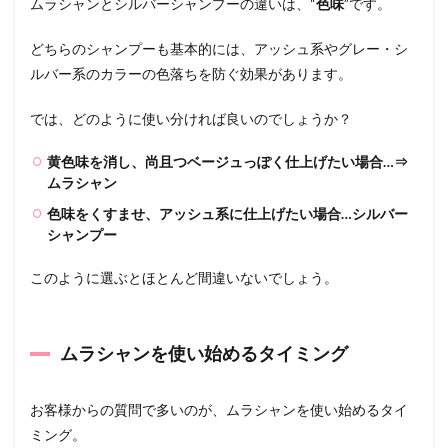
ムラシャンとシルバーシャンプーの違いは、“
色味
”です。
ュワルツ
コフ）
GOODBYE
どちらのシャンプーも基本的には、アッシュ系やグレー・シ
YELLOW
ルバー系のカラーの色落ちを防ぐ効果があります。
カラーシ
ャンプー
では、どのように使い分ければ良いのでしょうか？
4
ムラ
黄色味を消し、尚且つベージュっぽく仕上げたい場合…⇒
シャ
ムラシャン
ンの
効果
色味をくすませ、アッシュ系に仕上げたい場合…シルバー
的な
シャンプー
使い
方
このように選ぶとほとんど間違いないでしょう。
4.1
①予
洗
い・
ムラシャンを使い始めるタイミング
すす
ぎを
しっ
お客様からの質問で多いのが、ムラシャンを使い始めるタイ
かり
ミング。
する