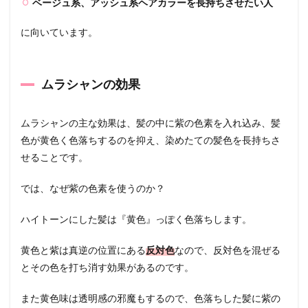
ベージュ系、アッシュ系ヘアカラーを長持ちさせたい人
2.1
色素
に向いています。
の濃
さ・
色味
ムラシャンの効果
2.2
シャ
ンプ
ーと
ムラシャンの主な効果は、髪の中に紫の色素を入れ込み、髪
して
色が黄色く色落ちするのを抑え、染めたての髪色を長持ちさ
の効
せることです。
果
2.3
では、なぜ紫の色素を使うのか？
価格
3
ハイトーンにした髪は『黄色』っぽく色落ちします。
美容
師お
黄色と紫は真逆の位置にある
反対色
なので、反対色を混ぜる
すす
とその色を打ち消す効果があるのです。
め！
ムラ
シャ
また黄色味は透明感の邪魔もするので、色落ちした髪に紫の
ンラ