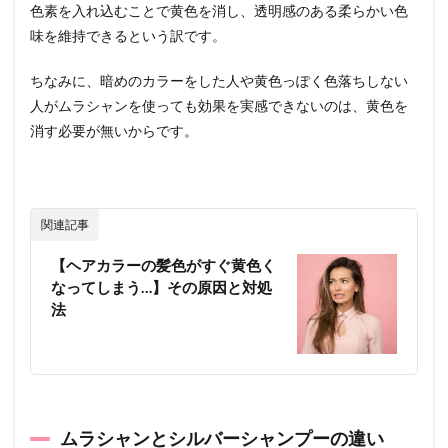
色素を入れ込むことで黄色を消し、透明感のある柔らかい色
ンキ
ング
味を維持できるという訳です。
BEST
５
ちなみに、暗めのカラーをした人や黄色っぽく色落ちしない
3.1
1
人がムラシャンを使っても効果を実感できないのは、黄色を
位：
消す必要が無いからです。
FIOLE（フ
ィヨー
レ）クオ
ルシア カ
ラーシャ
関連記事
ンプー パ
ープル
【ヘアカラーの髪色がすぐ黄色く
3.2
なってしまう…】その原因と対処
2位：
法
N.
（エ
ヌド
ッ
ト）
カラ
ーシ
ムラシャンとシルバーシャンプーの違い
ャン