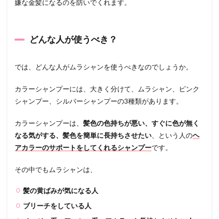
ント
嫌な金髪になるのを防いでくれます。
と併
用し
たほ
うが
どんな人が使うべき？
良
い？
では、どんな人がムラシャンを使うべきなのでしょうか。
1.6
ムラ
カラーシャンプーには、大きく分けて、ムラシャン、ピンク
シャ
ン選
シャンプー、シルバーシャンプーの3種類があります。
びに
注意
カラーシャンプーは、
髪色の色持ちが悪い、すぐに色が無く
すべ
き髪
なる気がする、髪色を簡単に長持ちさせたい
、という人の
ヘ
質や
アカラーのサポートをしてくれるシャンプー
です。
髪色
2
その中でもムラシャンは、
ムラ
シャ
髪の黄ばみが気になる人
ンの
選び
ブリーチをしている人
方