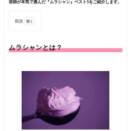
容師が本気で選んだ『ムラシャン』ベスト5をご紹介します。
目次
1
ムラ
シャ
ンと
ムラシャンとは？
は？
1.1
どん
な人
が使
うべ
き？
1.2
ムラ
シャ
ンの
効果
1.3