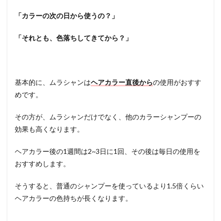
4.2
「カラーの次の日から使うの？」
②ム
ラシ
ャン
「それとも、色落ちしてきてから？」
をつ
ける
4.3
お風
基本的に、ムラシャンは
ヘアカラー直後から
の使用がおすす
呂上
めです。
りは
すぐ
に髪
その方が、ムラシャンだけでなく、他のカラーシャンプーの
を乾
効果も高くなります。
かす
5
ヘアカラー後の1週間は2~3日に1回、その後は毎日の使用を
まと
おすすめします。
め
そうすると、普通のシャンプーを使っているより1.5倍くらい
ヘアカラーの色持ちが長くなります。