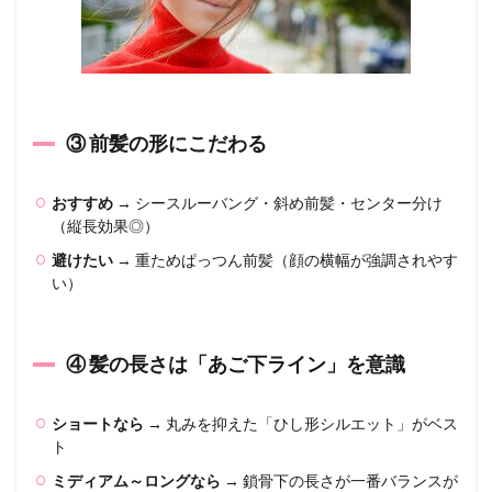
さ
別】
丸顔
に似
合う
髪型
＆ス
タイ
③ 前髪の形にこだわる
リン
グの
コツ
おすすめ
→ シースルーバング・斜め前髪・センター分け
（縦長効果◎）
2.1
▶ シ
避けたい
→ 重ためぱっつん前髪（顔の横幅が強調されやす
ョー
い）
ト
2.2
▶ ボ
④ 髪の長さは「あご下ライン」を意識
ブ
2.3
ショートなら
→ 丸みを抑えた「ひし形シルエット」がベス
▶ ミ
ト
ディ
アム
ミディアム～ロングなら
→ 鎖骨下の長さが一番バランスが