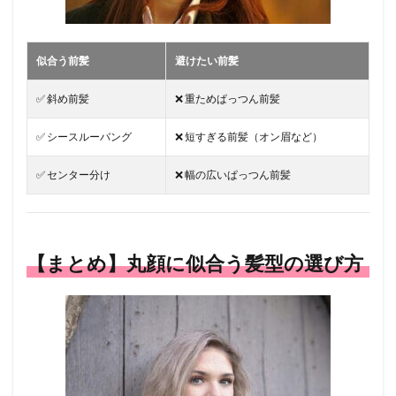
似合う前髪
避けたい前髪
✅ 斜め前髪
❌ 重ためぱっつん前髪
✅ シースルーバング
❌ 短すぎる前髪（オン眉など）
✅ センター分け
❌ 幅の広いぱっつん前髪
【まとめ】丸顔に似合う髪型の選び方