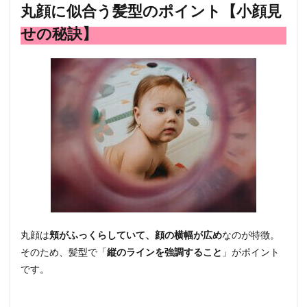
合う
丸顔に似合う髪型のポイント【小顔見
髪型
せの秘訣】
のポ
イン
ト
【小
顔見
せの
秘
訣】
1.1
① 縦
のラ
イン
を意
識す
る
丸顔は
1.2
頬がふっくらしていて、顔の横幅が広め
なのが特徴。
② 顔
そのため、髪型で「
縦のラインを強調すること
」がポイント
まわ
です。
りの
デザ
イン