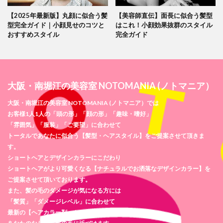
【2025年最新版】丸顔に似合う髪
【美容師直伝】面長に似合う髪型
型完全ガイド｜小顔見せのコツと
はこれ！小顔効果抜群のスタイル
おすすめスタイル
完全ガイド
大阪・南堀江の美容室 NOTOMANIA (ノトマニア）
大阪・南堀江の美容室 NOTOMANIA (ノトマニア）では
お客様1人1人の「頭の形」「顔の形」「趣味・嗜好」
「雰囲気」「服装」「ご要望」に合わせて
トータルであなたに似合う【髪型・ヘアスタイル】をご提案させて頂きま
す。
ショートヘアとデザインカラーにこだわり
ショートヘアがより可愛くなる【ナチュラルでお洒落なデザインカラー】を
ご提案させて頂いております。
また、髪の毛のダメージが気になる方には
「髪質」「ダメージレベル」に合わせて
最新の【ヘアカラー剤・トリートメント剤】を使用し