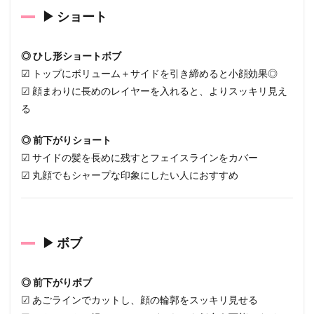
髪型
▶ ショート
の選
び方
4.1
◎ ひし形ショートボブ
【プ
☑ トップにボリューム＋サイドを引き締めると小顔効果◎
ロの
☑ 顔まわりに長めのレイヤーを入れると、よりスッキリ見え
アド
バイ
る
ス】
丸顔
◎ 前下がりショート
でも
☑ サイドの髪を長めに残すとフェイスラインをカバー
垢抜
ける
☑ 丸顔でもシャープな印象にしたい人におすすめ
髪型
を選
ぼ
う！
▶ ボブ
◎ 前下がりボブ
☑ あごラインでカットし、顔の輪郭をスッキリ見せる