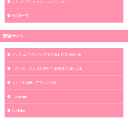
スキンケア・メイク・コスメについて
全記事一覧
関連サイト
メンズ エイジングケア 美容液 NOTOMANIA8
「髪と肌」のお悩み研究所 NOTOMANIA-ⅬAB
あずさの簡単ヘアアレンジ部
Instagram
YouTube