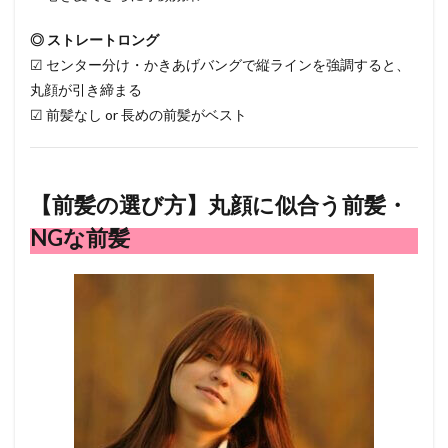
◎ ストレートロング
☑ センター分け・かきあげバングで縦ラインを強調すると、
丸顔が引き締まる
☑ 前髪なし or 長めの前髪がベスト
【前髪の選び方】丸顔に似合う前髪・
NGな前髪