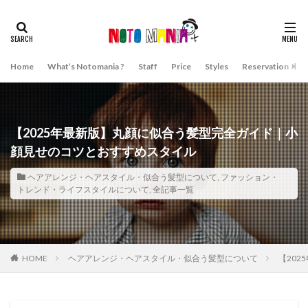
Home
What’s Notomania ?
Staff
Price
Styles
Reservation
A
【2025年最新版】丸顔に似合う髪型完全ガイド｜小
顔見せのコツとおすすめスタイル
ヘアアレンジ・ヘアスタイル・似合う髪型について
,
ファッション・
トレンド・ライフスタイルについて
,
全記事一覧
HOME
ヘアアレンジ・ヘアスタイル・似合う髪型について
【20