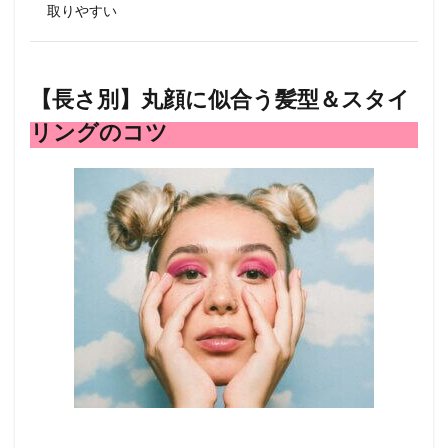
取りやすい
2.4
▶ ロ
ング
3
【長さ別】丸顔に似合う髪型＆スタイ
【前
髪の
リングのコツ
選び
方】
丸顔
に似
合う
前
髪・
NG
な前
髪
4
【ま
と
め】
丸顔
に似
合う