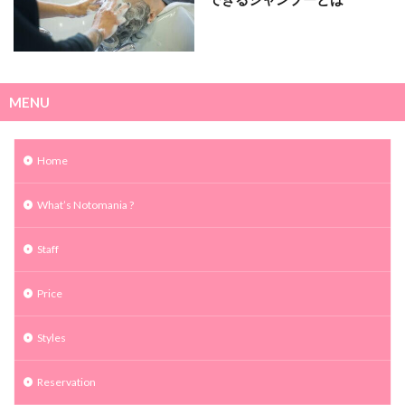
MENU
Home
What’s Notomania ?
Staff
Price
Styles
Reservation