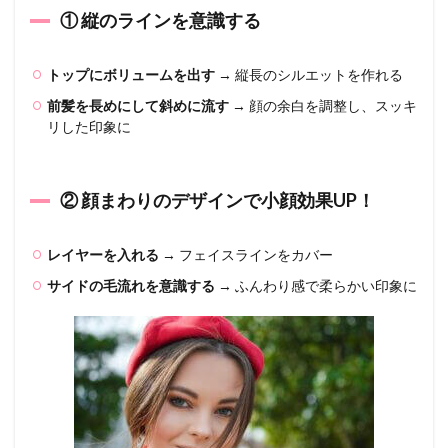
で小
① 縦のラインを意識する
顔効
果
UP！
トップにボリュームを出す
→ 縦長のシルエットを作れる
1.3
前髪を長めにして斜めに流す
→ 顔の余白を調整し、スッキ
③ 前
リした印象に
髪の
形に
こだ
わる
② 顔まわりのデザインで小顔効果UP！
1.4
④ 髪
の長
レイヤーを入れる
→ フェイスラインをカバー
さは
サイドの毛流れを意識する
→ ふんわり感で柔らかい印象に
「あ
ご下
ライ
ン」
を意
識
2
【長