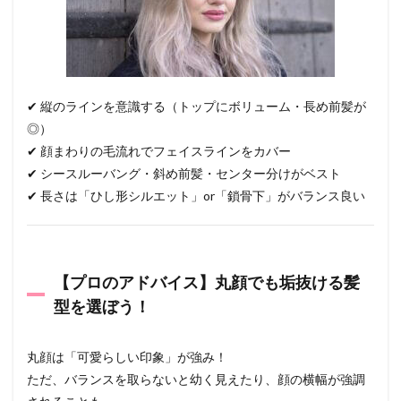
✔ 縦のラインを意識する（トップにボリューム・長め前髪が
◎）
✔ 顔まわりの毛流れでフェイスラインをカバー
✔ シースルーバング・斜め前髪・センター分けがベスト
✔ 長さは「ひし形シルエット」or「鎖骨下」がバランス良い
【プロのアドバイス】丸顔でも垢抜ける髪
型を選ぼう！
丸顔は「可愛らしい印象」が強み！
ただ、バランスを取らないと幼く見えたり、顔の横幅が強調