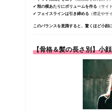
小顔
✔
頬の横あたりにボリュームを作る
（サイ
に見
せる
✔
フェイスラインは引き締める
（襟足やサ
髪型
おす
このバランスを意識すると、驚くほど小顔
すめ
スタ
イル
【骨格＆髪の長さ別】小
2.1
◆ シ
ョー
トヘ
ア編
｜大
人可
愛
い“小
顔シ
ョー
ト”