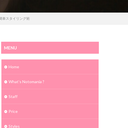
＆簡単スタイリング術
MENU
Home
What’s Notomania ?
Staff
Price
Styles