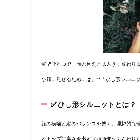
ール
｜“ひ
し形
シル
エッ
ト”が
鍵！
1.1
✅ ひ
髪型ひとつで、顔の見え方は大きく変わり
し形
シル
小顔に見せるためには、**「ひし形シルエ
エッ
トと
は？
2
✅ ひし形シルエットとは？
【骨
格＆
顔の横幅と縦のバランスを整え、理想的な
髪の
長さ
別】
✔
トップに高さを出す
（頭頂部をふんわり