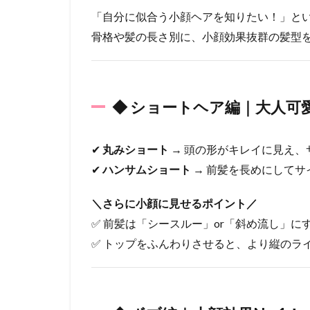
2.2
「自分に似合う小顔ヘアを知りたい！」と
◆ ボ
骨格や髪の長さ別に、小顔効果抜群の髪型
ブ編｜
小顔効
果
No.1！
「くび
◆ ショートヘア編｜大人可
れボ
ブ」が
最強
✔
丸みショート
→ 頭の形がキレイに見え、
2.3
✔
ハンサムショート
→ 前髪を長めにしてサ
◆ ミ
ディ
＼さらに小顔に見せるポイント／
アム
✅ 前髪は「シースルー」or「斜め流し」に
＆ロ
ング
✅ トップをふんわりさせると、より縦のラ
編｜
レイ
ヤー
で立