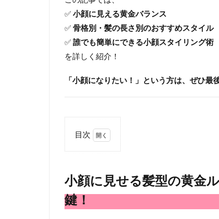
✅
小顔に見える黄金バランス
✅
骨格別・髪の長さ別のおすすめスタイル
✅
誰でも簡単にできる小顔スタイリング術
を詳しく紹介！
「小顔になりたい！」という方は、ぜひ最
目次
1
小顔
に見
小顔に見せる髪型の黄金ル
せる
髪型
鍵！
の黄
金ル