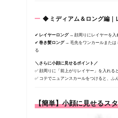
顔周
りの
セッ
◆ ミディアム＆ロング編｜
トで
小顔
効果
✔
レイヤーロング
アッ
→ 顔周りにレイヤーを
プ！
✔
巻き髪ロング
→ 毛先をワンカールまた
3.2
る
② サ
イド
＼さらに小顔に見せるポイント／
の髪
✅ 顔周りに「前上がりレイヤー」を入れる
で輪
郭カ
✅ コテでニュアンスカールをつけると、ふ
バ
ー！
3.3
【簡単】小顔に見せるス
③ 立
体感
のあ