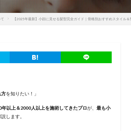
いて
【2025年最新】小顔に見せる髪型完全ガイド｜骨格別おすすめスタイル
」
れ方
を知りたい！」
0年以上＆2000人以上を施術してきたプロ
が、
最も小
解説します。