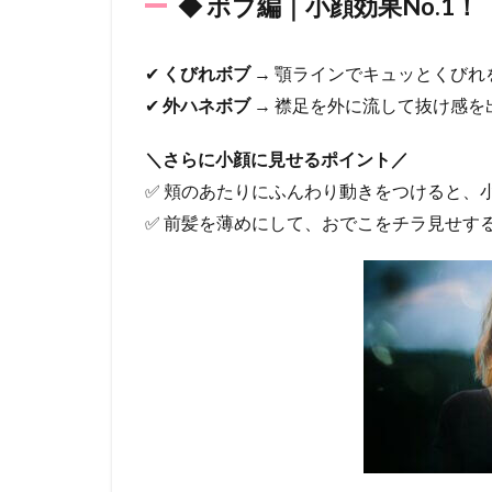
◆ ボブ編｜小顔効果No.1
体感
を出
すと
小顔
✔
くびれボブ
→ 顎ラインでキュッとくびれ
に！
✔
外ハネボブ
→ 襟足を外に流して抜け感を
3
【簡
＼さらに小顔に見せるポイント／
単】
✅ 頬のあたりにふんわり動きをつけると、
小顔
✅ 前髪を薄めにして、おでこをチラ見せす
に見
せる
スタ
イリ
ング
テク
ニッ
ク
3.1
① 前
髪＆