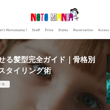
t’s Notomania ?
Staff
Price
Styles
Reservation
Access
見せる髪型完全ガイド｜骨格別
スタイリング術
一覧