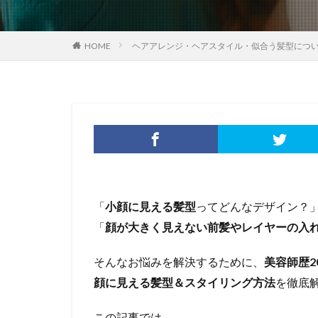
HOME
ヘアアレンジ・ヘアスタイル・似合う髪型につ
「
小顔に見える髪型
ってどんなデザイン？
「
顔が大きく見えない前髪やレイヤーの入
そんなお悩みを解決するために、
美容師歴2
顔に見える髪型＆スタイリング方法
を徹底
この記事では、