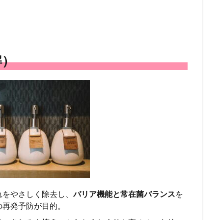
解）
れをやさしく除去し、
バリア機能と常在菌バランス
を
の再発予防が目的。