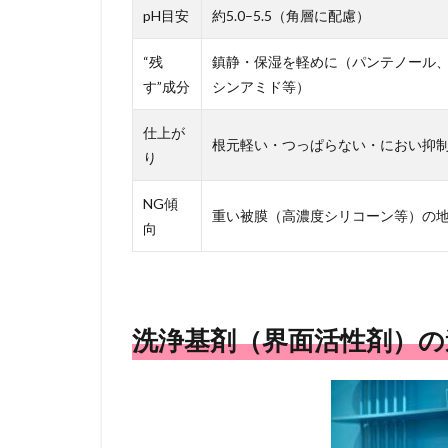
pH目安
約5.0–5.5（角層に配慮）
3.2
髪向
“残
鎮静・保湿を軽めに（パンテノール
け：
す”成分
シンアミド等）
泡切
れ・
指通
仕上が
根元軽い・つっぱらない・におい抑
り・
り
色持
ちま
NG傾
で最
重い被膜（高濃度シリコーン等）の
向
適化
4
“残す
成分
洗浄基剤（界面活性剤）の
（デポ
ジッ
ト）”の
違い
4.1