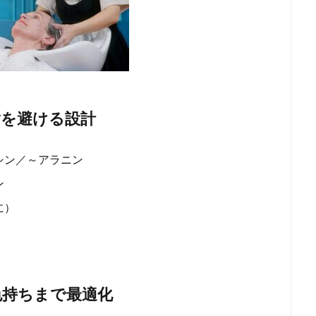
脂を避ける設計
シン／～アラニン
ン
に）
色持ちまで最適化