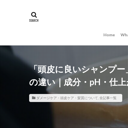
Home
Wha
「頭皮に良いシャンプー
の違い｜成分・pH・仕
ダメージケア・頭皮ケア・髪質について
,
全記事一覧