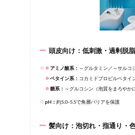
頭皮
向け
（軽
く・
バリ
ア優
先）
頭皮向け：低刺激・過剰脱
4.2
髪向
け
アミノ酸系：
～グルタミン／～サルコ
（滑
り・
ベタイン系：
コカミドプロピルベタイ
補
糖系：
～グルコシン（泡質をまろやか
修・
ツヤ
pH：
約5.0–5.5で角層バリアを保護
重
視）
5
髪向け：泡切れ・指通り・
体
感・