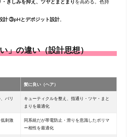
り・きしみを抑え、ツヤとまとまり
を高める。色持
設計 ③pHとデポジット設計
。
良い」の違い（設計思想）
髪に良い（ヘア）
つ、バリ
キューティクルを整え、指通り・ツヤ・まと
まりを最適化
、低刺激
同系統だが帯電防止・滑りを意識したポリマ
ー相性を最適化