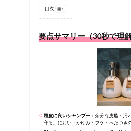
目次
1
要点
サマ
要点サマリー（30秒で理
リー
（30
秒で
理
解）
2
「頭皮
に良
い」
vs「髪
に良
い」の
違い
頭皮に良いシャンプー：
余分な皮脂・汚
（設計
守る。におい・かゆみ・フケ・べたつき
思想）