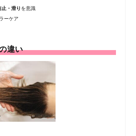
防止・滑り
を意識
カラーケア
”の違い