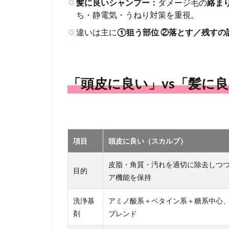
髪に良いシャンプー：
ダメージ毛の
絡ま
3
ち・静電気・うねり対策を重視。
洗浄
違いは主に
①狙う部位 ②落とす／残すの
基剤
（界
面活
性
剤）
「頭皮に良い」vs「髪に
の違
い
3.1
頭皮
向
項目
頭皮に良い（スカルプ）
け：
低刺
皮脂・角質・汚れを適切に除去しつ
激・
目的
ア機能を保持
過剰
脱脂
洗浄基
アミノ酸系＋ベタイン系＋糖系中心
を避
ける
剤
ブレンド
設計