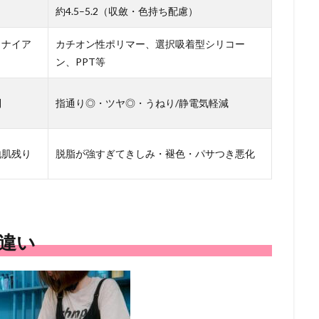
約4.5–5.2（収斂・色持ち配慮）
、ナイア
カチオン性ポリマー、選択吸着型シリコー
ン、PPT等
制
指通り◎・ツヤ◎・うねり/静電気軽減
地肌残り
脱脂が強すぎてきしみ・褪色・パサつき悪化
違い