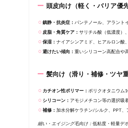
頭皮向け（軽く・バリア優
ワー
ド
6.2
鎮静・抗炎症：
パンテノール、アラント
髪寄
皮脂・角質ケア：
サリチル酸（低濃度）
りワ
ード
保湿：
ナイアシンアミド、ヒアルロン酸
7
避けたい傾向：
重いシリコーン高配合や
使い
方で
差が
髪向け（滑り・補修・ツヤ
出
る：
洗い
カチオン性ポリマー：
ポリクオタニウム10
方の
コツ
シリコーン：
アモジメチコン等の選択吸
7.1
補修：
加水分解ケラチン/シルク、PPT、
頭皮
向け
細い・エイジング毛向け：
低粘度・軽量デ
の洗