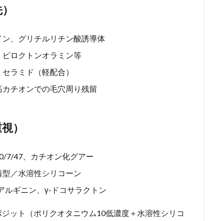
先）
イン、グリチルリチン酸誘導体
、ピロクトンオラミン等
、セラミド（軽配合）
高カチオンでの毛穴周り残留
重視）
/7/47、カチオン化グアー
着型／水溶性シリコーン
アルギニン、γ-ドコサラクトン
ポジット（ポリクオタニウム10低濃度＋水溶性シリコ