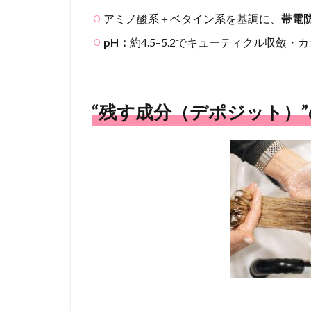
仕上
アミノ酸系＋ベタイン系を基調に、
帯電
がり
の違
pH：
約4.5–5.2でキューティクル収斂・
い
6
ラベ
“残す成分（デポジット）
ルで
見分
ける
チェ
ック
リス
ト
（買
う前
に確
認）
6.1
頭皮
寄り