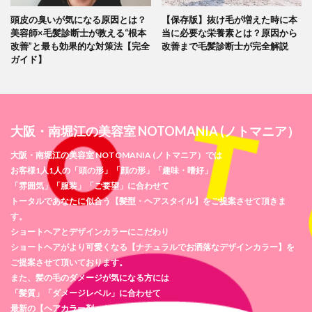
頭皮の臭いが気になる原因とは？
【保存版】抜け毛が増えた時に本
美容師×毛髪診断士が教える“根本
当に必要な栄養素とは？原因から
改善”と最も効果的な対策法【完全
改善まで毛髪診断士が完全解説
ガイド】
大阪・南堀江の美容室 NOTOMANIA (ノトマニア）
大阪・南堀江の美容室 NOTOMANIA (ノトマニア）では
お客様1人1人の「頭の形」「顔の形」「趣味・嗜好」
「雰囲気」「服装」「ご要望」に合わせて
トータルであなたに似合う【髪型・ヘアスタイル】をご提案させて頂きま
す。
ショートヘアとデザインカラーにこだわり
ショートヘアがより可愛くなる【ナチュラルでお洒落なデザインカラー】を
ご提案させて頂いております。
また、髪の毛のダメージが気になる方には
「髪質」「ダメージレベル」に合わせて
最新の【ヘアカラー剤・トリートメント剤】を使用し