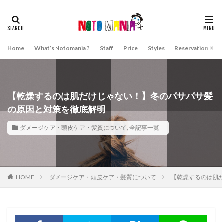
Home
What’s Notomania ?
Staff
Price
Styles
Reservation
A
【乾燥するのは肌だけじゃない！】冬のパサパサ髪
の原因と対策を徹底解明
ダメージケア・頭皮ケア・髪質について
,
全記事一覧
HOME
ダメージケア・頭皮ケア・髪質について
【乾燥するのは肌