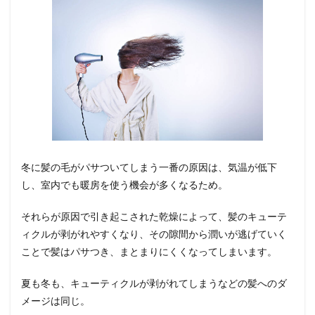
因
2
間違
った
習慣
がダ
メー
ジの
原因
に!!
2.1
冬に髪の毛がパサついてしまう一番の原因は、気温が低下
シャ
し、室内でも暖房を使う機会が多くなるため。
ンプ
ー
それらが原因で引き起こされた乾燥によって、髪のキューテ
2.2
ィクルが剥がれやすくなり、その隙間から潤いが逃げていく
タオ
ルド
ことで髪はパサつき、まとまりにくくなってしまいます。
ライ
とド
夏も冬も、キューティクルが剥がれてしまうなどの髪へのダ
ライ
ヤー
メージは同じ。