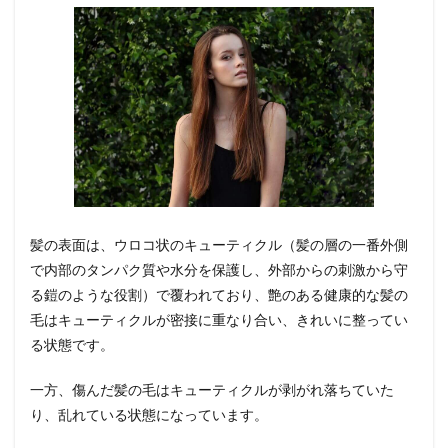
加湿
器を
使用
する
3.3
頭皮
のマ
ッサ
ージ
をす
る
4
髪の表面は、ウロコ状のキューティクル（髪の層の一番外側
まと
で内部のタンパク質や水分を保護し、外部からの刺激から守
め
る鎧のような役割）で覆われており、艶のある健康的な髪の
毛はキューティクルが密接に重なり合い、きれいに整ってい
る状態です。
一方、傷んだ髪の毛はキューティクルが剥がれ落ちていた
り、乱れている状態になっています。