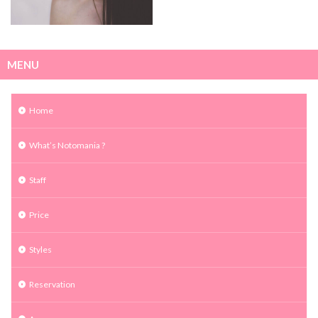
MENU
Home
What’s Notomania ?
Staff
Price
Styles
Reservation