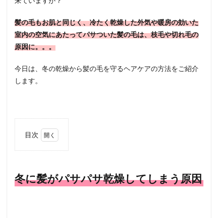
来ていますか？
髪の毛もお肌と同じく、冷たく乾燥した外気や暖房の効いた
室内の空気にあたってパサついた髪の毛は、枝毛や切れ毛の
原因に。。。
今日は、冬の乾燥から髪の毛を守るヘアケアの方法をご紹介
します。
目次
1
冬に
髪が
パサ
冬に髪がパサパサ乾燥してしまう原因
パサ
乾燥
して
しま
う原