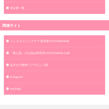
全記事一覧
関連サイト
メンズ エイジングケア 美容液 NOTOMANIA8
「髪と肌」のお悩み研究所 NOTOMANIA-ⅬAB
あずさの簡単ヘアアレンジ部
Instagram
YouTube