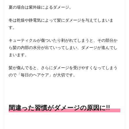
2.3
夏の場合は紫外線によるダメージ。
ブラ
ッシ
ング
冬は乾燥や静電気によって髪にダメージを与えてしまいま
す。
3
冬の
パサ
キューティクルが傷ついたり剥がれてしまうと、その部分か
つき
ら髪の内部の水分が出ていってしまい、ダメージが進んでし
を防
まいます。
ぐ方
法
髪が傷んでると、さらにダメージを受けやすくなってしまう
3.1
ので「毎日のヘアケア」が大切です。
ヘア
オイ
ルや
ヘア
クリ
ーム
間違った習慣がダメージの原因に!!
を使
用す
る
3.2